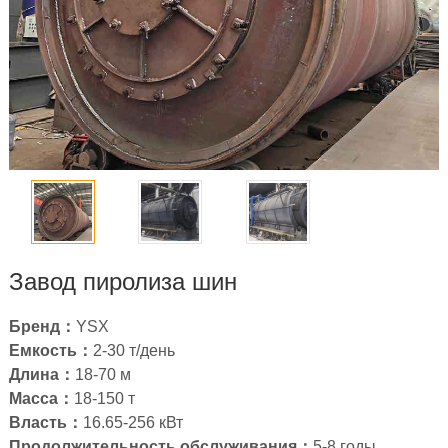
Завод пиролиза шин
Бренд：
YSX
Емкость：
2
-30 т/день
Длина：
18-70
м
Масса：
18-150 т
Власть：
16.65-256
кВт
Продолжительность обслуживания：
5-8 годы