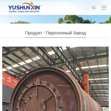
Продукт
/
Пиролизный Завод