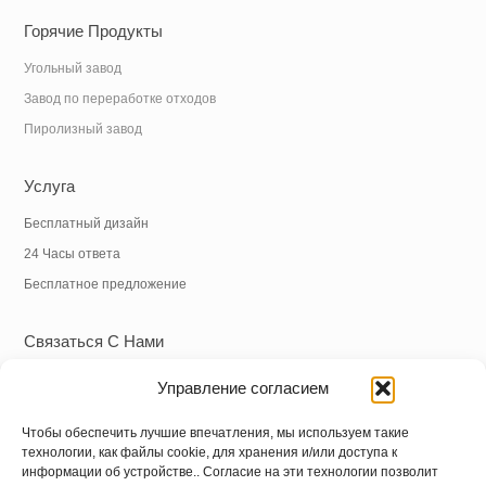
Горячие Продукты
Угольный завод
Завод по переработке отходов
Пиролизный завод
Услуга
Бесплатный дизайн
24 Часы ответа
Бесплатное предложение
Связаться С Нами
Тел.:
+86 18838039608
Управление согласием
WhatsApp:
+86 18838039608
Электронная почта:
info@hnysmachinery.com
Чтобы обеспечить лучшие впечатления, мы используем такие
технологии, как файлы cookie, для хранения и/или доступа к
информации об устройстве.. Согласие на эти технологии позволит