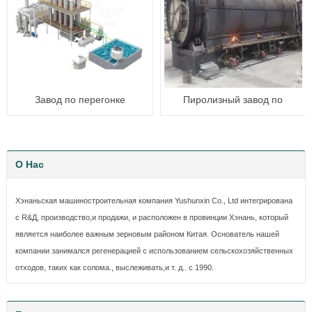
Завод пиролиза шин
Установка непрерывного
пиролиза
О Нас
Хэнаньская машиностроительная компания Yushunxin Co., Ltd интегрирована
с R&Д, производство,и продажи, и расположен в провинции Хэнань, который
является наиболее важным зерновым районом Китая. Основатель нашей
компании занимался регенерацией с использованием сельскохозяйственных
отходов, таких как солома., выслеживать,и т. д.. с 1990.