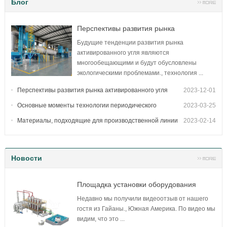
Блог
Перспективы развития рынка
активированного угля
Будущие тенденции развития рынка
активированного угля являются
многообещающими и будут обусловлены
экологическими проблемами., технология ...
Перспективы развития рынка активированного угля
2023-12-01
Основные моменты технологии периодического
2023-03-25
карбонизации производства.
Материалы, подходящие для производственной линии
2023-02-14
непрерывного карбонизации и этапов производственного процесса.
Новости
Площадка установки оборудования
нефтеперерабатывающего завода в
Недавно мы получили видеоотзыв от нашего
Гайане, Южная Америка
гостя из Гайаны., Южная Америка. По видео мы
видим, что это ...