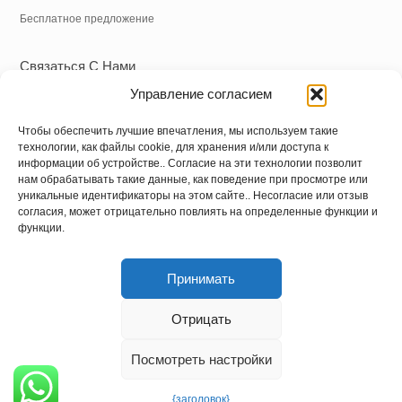
Бесплатное предложение
Связаться С Нами
Управление согласием
Тел.:
+86 18838039608
WhatsApp:
+86 18838039608
Чтобы обеспечить лучшие впечатления, мы используем такие
Электронная почта:
info@hnysmachinery.com
технологии, как файлы cookie, для хранения и/или доступа к
информации об устройстве.. Согласие на эти технологии позволит
нам обрабатывать такие данные, как поведение при просмотре или
Адрес
уникальные идентификаторы на этом сайте.. Несогласие или отзыв
согласия, может отрицательно повлиять на определенные функции и
Адрес завода:
№ 1 Фабрика, НЕТ. 105 Сючанская дорога, Чжунсин
функции.
-роуд -стрит, Шанхайский район, Город Чжэнчжоу, Провинция Хэнань,
Китай
Принимать
Отрицать
Авторское право © 2022
Хэнань Yushunxin
Посмотреть настройки
Machine Co., Ltd.
Все права защищены.
Добавлять.
Тел..
Электронная
Теперь говорите
Подписывайтесь на нас:
{заголовок}