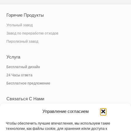
Горячие Продукты
Угольный завод
Завод по переработке отходов
Пиролизный завод
Услуга
Бесплатный дизайн
24 Часы ответа
Бесплатное предложение
Связаться С Нами
Тел.:
+86 18838039608
Управление согласием
WhatsApp:
+86 18838039608
Электронная почта:
info@hnysmachinery.com
Чтобы обеспечить лучшие впечатления, мы используем такие
технологии, как файлы cookie, для хранения и/или доступа к