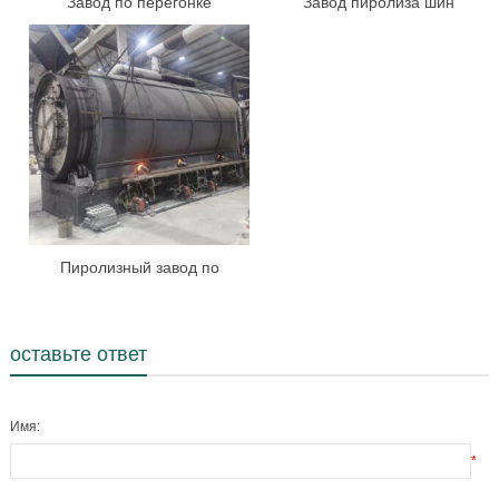
Завод по перегонке
Завод пиролиза шин
пиролизного масла
Пиролизный завод по
производству пластиковых
отходов
оставьте ответ
Имя:
*