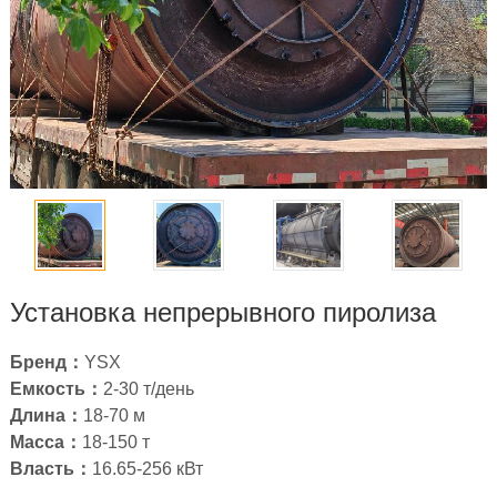
Установка непрерывного пиролиза
Бренд：
YSX
Емкость：
2
-30 т/день
Длина：
18-70
м
Масса：
18-150 т
Власть：
16.65-256
кВт