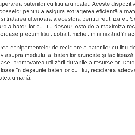
uperarea bateriilor cu litiu aruncate.. Aceste dispozi
oceselor pentru a asigura extragerea eficientă a materi
și tratarea ulterioară a acestora pentru reutilizare..
are a bateriilor cu litiu deșeuri este de a maximiza r
oroase precum litiul, cobalt, nichel, minimizând în a
area echipamentelor de reciclare a bateriilor cu litiu 
v asupra mediului al bateriilor aruncate și faciliteaz
ase, promovarea utilizării durabile a resurselor. Dato
loase în deșeurile bateriilor cu litiu, reciclarea adec
atea umană.