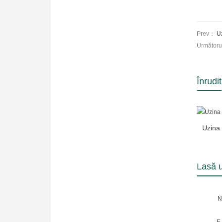
Prev：
Uz
Următor
Înrudit
Uzina 
Lasă 
N