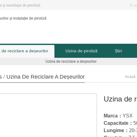
 și instalație de piroliză
E-m
 de reciclare a deșeurilor
Uzina de piroliză
Știri
s
/
Uzina De Reciclare A Deșeurilor
Acasă
Uzina de re
Marca：
YSX
Capacitate：
5
Lungime：
20