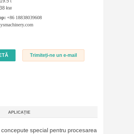
19.5 t
238
kw
pp:
+86 18838039608
ysmachinery.com
ETĂ
Trimiteți-ne un e-mail
APLICAȚIE
unt concepute special pentru procesarea