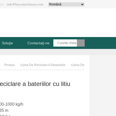
ail:
info@hnysmachinery.com
Soluţie
Contactaţi-ne
Produs
Uzina De Reciclare A Deșeurilor
Uzina De
Reciclare A Bateriilor Cu Litiu
ciclare a bateriilor cu litiu
00
-1000 kg/h
-35
m