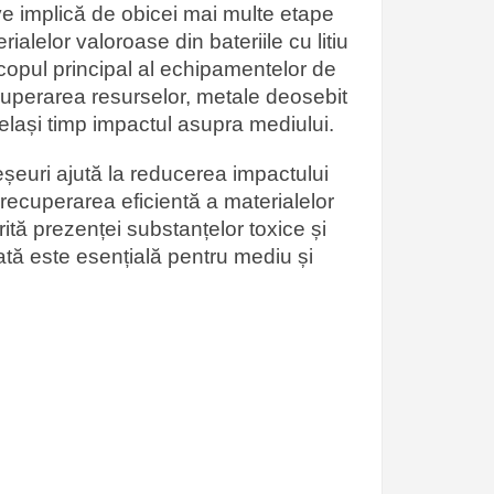
tive implică de obicei mai multe etape
alelor valoroase din bateriile cu litiu
 Scopul principal al echipamentelor de
ecuperarea resurselor, metale deosebit
celași timp impactul asupra mediului.
deșeuri ajută la reducerea impactului
ă recuperarea eficientă a materialelor
rită prezenței substanțelor toxice și
vată este esențială pentru mediu și