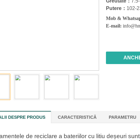
Greutate：
7.5-
Putere：
102-
Mob & Whatsa
E-mail:
info@hn
ANCH
ALII DESPRE PRODUS
CARACTERISTICĂ
PARAMETRU
mentele de reciclare a bateriilor cu litiu deșeuri s