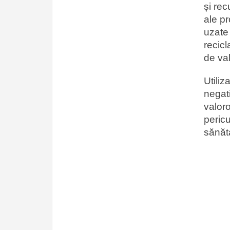
și rec
ale pr
uzate 
recicl
de val
Utiliz
negati
valoro
pericu
sănăt