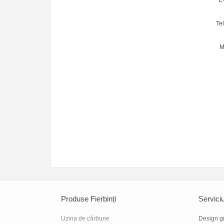
E-
Te
M
Produse Fierbinți
Servici
Uzina de cărbune
Design gr