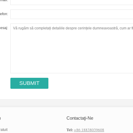
mail:
lefon:
esaj:
u
Contactaţi-Ne
Tel:
+86 18838039608
atuit