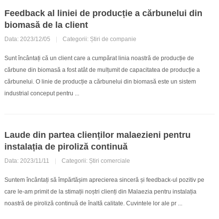
Feedback al liniei de producție a cărbunelui din
biomasă de la client
Data: 2023/12/05
|
Categorii:
Știri de companie
Sunt încântați că un client care a cumpărat linia noastră de producție de
cărbune din biomasă a fost atât de mulțumit de capacitatea de producție a
cărbunelui. O linie de producție a cărbunelui din biomasă este un sistem
industrial conceput pentru ...
Laude din partea clienților malaezieni pentru
instalația de piroliză continuă
Data: 2023/11/11
|
Categorii:
Știri comerciale
Suntem încântați să împărtășim aprecierea sinceră și feedback-ul pozitiv pe
care le-am primit de la stimații noștri clienți din Malaezia pentru instalația
noastră de piroliză continuă de înaltă calitate. Cuvintele lor ale pr ...