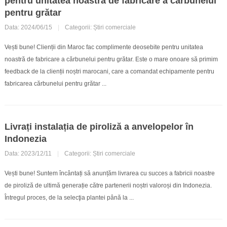
pentru unitatea noastră de fabricare a cărbunelui
pentru grătar
Data: 2024/06/15
|
Categorii:
Știri comerciale
Vești bune! Clienții din Maroc fac complimente deosebite pentru unitatea
noastră de fabricare a cărbunelui pentru grătar. Este o mare onoare să primim
feedback de la clienții noștri marocani, care a comandat echipamente pentru
fabricarea cărbunelui pentru grătar ...
Livrați instalația de piroliză a anvelopelor în
Indonezia
Data: 2023/12/11
|
Categorii:
Știri comerciale
Vești bune! Suntem încântați să anunțăm livrarea cu succes a fabricii noastre
de piroliză de ultimă generație către partenerii noștri valoroși din Indonezia.
Întregul proces, de la selecţia plantei până la ...