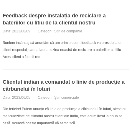
Feedback despre instalația de reciclare a
bateriilor cu litiu de la clientul nostru
Data: 2023/08/09
|
Categorii:
Știri de companie
Suntem încântați să anunțăm că am primit recent feedback valoros de la un
client respectat, care a laudat uzina noastră de reciclare a bateriilor cu litiu.
Acest client a folosit rec ...
Clientul indian a comandat o linie de producție a
cărbunelui în loturi
Data: 2023/06/05
|
Categorii:
Știri comerciale
Din fericire! Putem anunța că linia de producție a cărbunelui în loturi, alese cu
meticulozitate de stimatul nostru client din India, este acum livrat la noua sa
casă. Această ocazie importantă vă semnifică ...