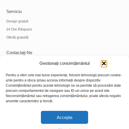
Serviciu
Design gratuit
24 Ore Răspuns
Ofertă gratuită
Contactaţi-Ne
Tel:
+86 18838039608
Gestionați consimțământul
WhatsApp:
+86 18838039608
Pentru a oferi cele mai bune experiențe, folosim tehnologii precum cookie-
E-mail:
info@hnysmachinery.com
urile pentru a stoca și/sau accesa informații despre dispozitiv.
Consimțământul pentru aceste tehnologii ne va permite să procesăm date
precum comportamentul de navigare sau ID-uri unice pe acest site.
Abordare
Neconsimțământul sau retragerea consimțământului, poate afecta negativ
anumite caracteristici și funcții.
Adresa fabricii:
No.1 Fabrica, NU. 105 Drumul Xuchang, Zhongxin Road
Street, Districtul Shanghai, Orașul Zhengzhou, provincia Henan, China
Accepta