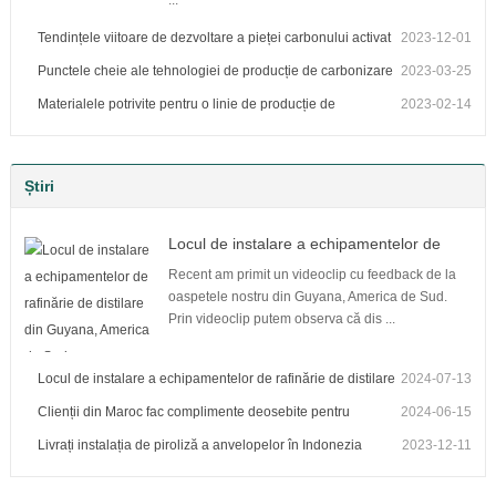
...
Tendințele viitoare de dezvoltare a pieței carbonului activat
2023-12-01
Punctele cheie ale tehnologiei de producție de carbonizare
2023-03-25
în loturi
Materialele potrivite pentru o linie de producție de
2023-02-14
carbonizare continuă și etapele procesului de producție
Știri
Locul de instalare a echipamentelor de
rafinărie de distilare din Guyana, America
Recent am primit un videoclip cu feedback de la
de Sud
oaspetele nostru din Guyana, America de Sud.
Prin videoclip putem observa că dis ...
Locul de instalare a echipamentelor de rafinărie de distilare
2024-07-13
din Guyana, America de Sud
Clienții din Maroc fac complimente deosebite pentru
2024-06-15
unitatea noastră de fabricare a cărbunelui pentru grătar
Livrați instalația de piroliză a anvelopelor în Indonezia
2023-12-11