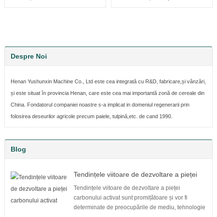
de piroliză
deșeurilor plastice
Despre Noi
Henan Yushunxin Machine Co., Ltd este cea integrată cu R&D, fabricare,și vânzări,
și este situat în provincia Henan, care este cea mai importantă zonă de cereale din
China. Fondatorul companiei noastre s-a implicat in domeniul regenerarii prin
folosirea deseurilor agricole precum paiele, tulpină,etc. de cand 1990.
Blog
Tendințele viitoare de dezvoltare a pieței
carbonului activat
Tendințele viitoare de dezvoltare a pieței
carbonului activat sunt promițătoare și vor fi
determinate de preocupările de mediu, tehnologie