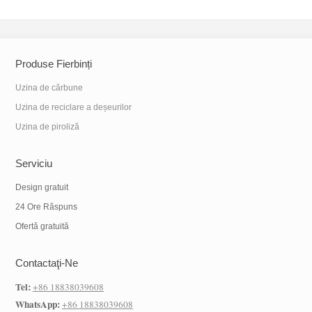
Produse Fierbinți
Uzina de cărbune
Uzina de reciclare a deșeurilor
Uzina de piroliză
Serviciu
Design gratuit
24 Ore Răspuns
Ofertă gratuită
Contactaţi-Ne
Tel:
+86 18838039608
WhatsApp:
+86 18838039608