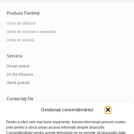
Produse Fierbinți
Uzina de cărbune
Uzina de reciclare a deșeurilor
Uzina de piroliză
Serviciu
Design gratuit
24 Ore Răspuns
Ofertă gratuită
Contactaţi-Ne
Tel:
+86 18838039608
Gestionați consimțământul
WhatsApp:
+86 18838039608
Pentru a oferi cele mai bune experiențe, folosim tehnologii precum cookie-
E-mail:
info@hnysmachinery.com
urile pentru a stoca și/sau accesa informații despre dispozitiv.
Consimțământul pentru aceste tehnologii ne va permite să procesăm date