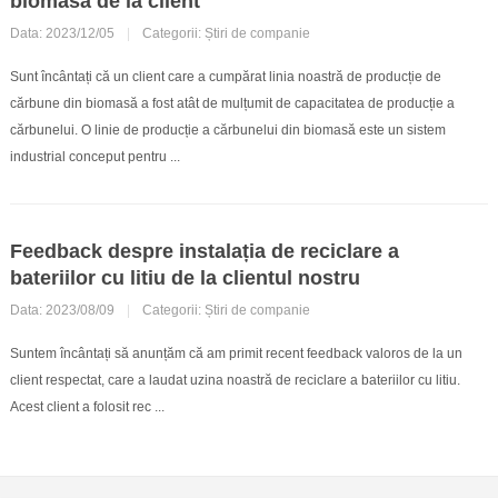
biomasă de la client
Data: 2023/12/05
|
Categorii:
Știri de companie
Sunt încântați că un client care a cumpărat linia noastră de producție de
cărbune din biomasă a fost atât de mulțumit de capacitatea de producție a
cărbunelui. O linie de producție a cărbunelui din biomasă este un sistem
industrial conceput pentru ...
Feedback despre instalația de reciclare a
bateriilor cu litiu de la clientul nostru
Data: 2023/08/09
|
Categorii:
Știri de companie
Suntem încântați să anunțăm că am primit recent feedback valoros de la un
client respectat, care a laudat uzina noastră de reciclare a bateriilor cu litiu.
Acest client a folosit rec ...