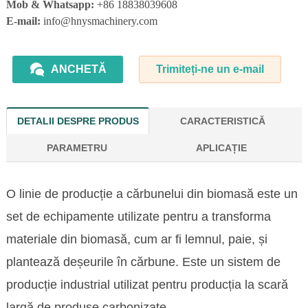
Mob & Whatsapp:
+86 18838039608
E-mail:
info@hnysmachinery.com
ANCHETĂ
Trimiteți-ne un e-mail
DETALII DESPRE PRODUS
CARACTERISTICĂ
PARAMETRU
APLICAȚIE
O linie de producție a cărbunelui din biomasă este un
set de echipamente utilizate pentru a transforma
materiale din biomasă, cum ar fi lemnul, paie, și
plantează deșeurile în cărbune. Este un sistem de
producție industrial utilizat pentru producția la scară
largă de produse carbonizate.