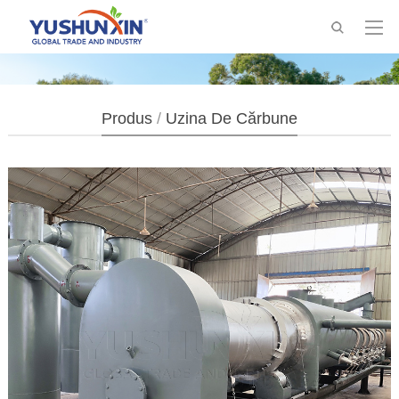
Produs
/
Uzina De Cărbune