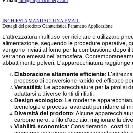
E-mail:
info@hnysmachinery.com
INCHIESTA
MANDACI UNA EMAIL
Dettagli del prodotto
Caratteristica
Parametro
Applicazione
L'attrezzatura multiuso per riciclare e utilizzare pneu
alimentazione, seguendo le procedure operative, quind
vengono inviati al forno per la combustione dopo i
verranno emessi nell'atmosfera. Contemporaneamente,
abbattimento polveri. L'apparecchiatura raggiunge 
Elaborazione altamente efficiente
: L'attrezz
processo di conversione rapido ed efficace per r
Versatilità
: Le apparecchiature per la pirolisi d
adattarsi a diverse fonti di rifiuti.
Design ecologico
: Le moderne apparecchiatur
tecnologie e processi avanzati per ridurre al m
Diversità del prodotto
: Alcune apparecchiature
carbone nero, e filo d'acciaio, migliorare la dive
Viabilità economica
: Considerando i costi di 
come una soluzione economicamente valida, ren