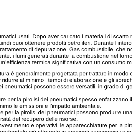
matici usati. Dopo aver caricato i materiali di scarto n
i puoi ottenere prodotti petroliferi. Durante l'intero
l trattamento di depurazione. Gas combustibile, che
 i fumi generati durante la combustione nel forno ve
un'efficienza termica significativa con un consumo m
atura è generalmente progettata per trattare in modo e
idurre al minimo i tempi di elaborazione e gli sprechi
ei pneumatici possono essere versatili, in grado di ges
e per la pirolisi dei pneumatici spesso enfatizzano i
inimo le emissioni e l’impatto ambientale.
 per la pirolisi dei pneumatici possono produrre una 
rsità del recupero delle risorse.
investimento e operativi, le apparecchiature per la p
dendolo più attraente in ambienti commerciali e indu