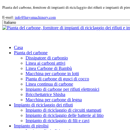
Pianta del carbone, fornitore di impianti di riciclaggio dei rifiuti e impianti di piro
E-mail:
info@hnysmachinery.com
Casa
Pianta del carbone
Dissipatore di carbonio
Linea ai carboni attivi
Linea Carbone di Bambù
Macchina per carbone in lotti
Pianta di carbone di gusci di cocco
Linea continua di carbone
Impianto di carbone per rifiuti elettronici
Bricchettatrice Shisha
Macchina per carbone di legna
Impianto di riciclaggio dei rifiuti
Impianto di riciclaggio di circuiti stampati
Impianto di riciclaggio delle batterie al litio
Impianto di riciclaggio di fili e cavi
Impianto di pirolisi