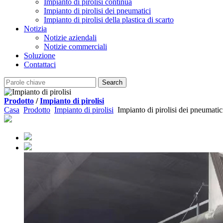
Impianto di pirolisi continua
Impianto di pirolisi dei pneumatici
Impianto di pirolisi della plastica di scarto
Notizia
Notizie aziendali
Notizie commerciali
Soluzione
Contattaci
Prodotto
/
Impianto di pirolisi
Casa
Prodotto
Impianto di pirolisi
Impianto di pirolisi dei pneumatic