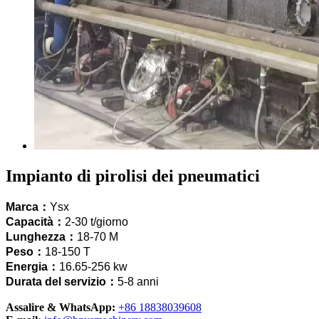
Impianto di pirolisi dei pneumatici
Marca：
Ysx
Capacità：
2
-30 t/giorno
Lunghezza：
18-70
M
Peso：
18-150 T
Energia：
16.65-256
kw
Durata del servizio：
5-8 anni
Assalire & WhatsApp:
+86 18838039608