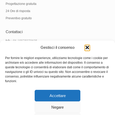
Progettazione gratuita
24 Ore di risposta
Preventivo gratuito
Contattaci
tel:
+86 18838039608
WhatsApp:
+86 18838039608
Gestisci il consenso
E-mail:
info@hnysmachinery.com
Per fornire le migliori esperienze, utilizziamo tecnologie come i cookie per
archiviare e/o accedere alle informazioni del dispositivo. Il consenso a
Indirizzo
queste tecnologie ci consentirà di elaborare dati come il comportamento di
navigazione o gli ID univoci su questo sito. Non acconsentire o revocare il
Indirizzo della fabbrica:
No.1 fabbrica, NO. 105 Xuchang Road,
consenso, potrebbe influenzare negativamente alcune caratteristiche e
funzioni.
Zhongxin Road Street, Distretto di Shanghai, Città di Zhengzhou,
Provincia dell'Henan, Cina
Accettare
Negare
Diritto d'autore© 2022
Henan Yushunxin Machine