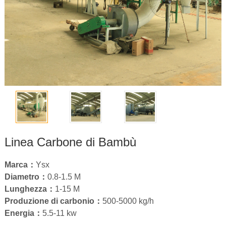
Linea Carbone di Bambù
Marca：
Ysx
Diametro：
0.8
-1.5 M
Lunghezza：
1-15
M
Produzione di carbonio：
500-5000
kg/h
Energia：
5.5-11
kw