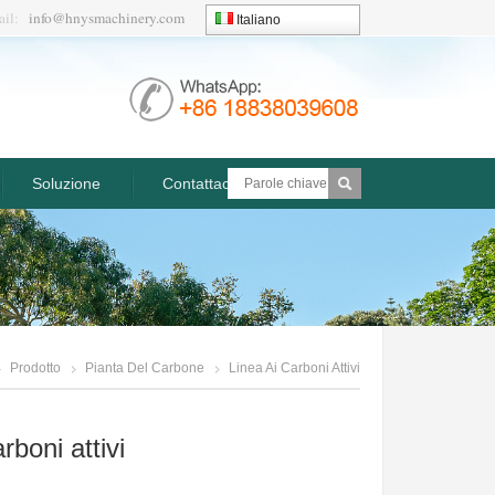
ail:
info@hnysmachinery.com
Italiano
Soluzione
Contattaci
Prodotto
Pianta Del Carbone
Linea Ai Carboni Attivi
rboni attivi