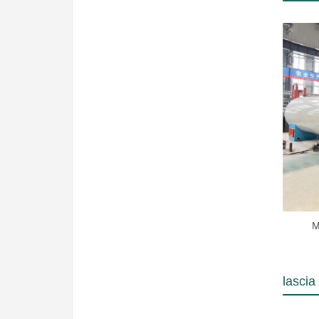
M
lasci