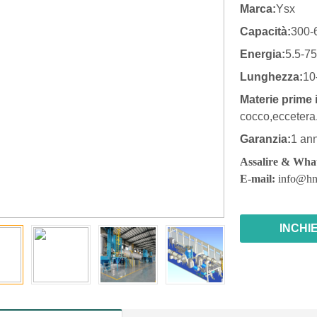
Marca:
Ysx
Capacità:
300-
Energia:
5.5-7
Lunghezza:
10
Materie prime 
cocco,eccetera
Garanzia:
1 an
Assalire & Wh
E-mail:
info@hn
INCHI