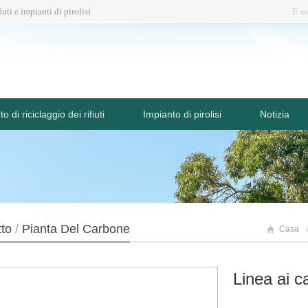
iuti e impianti di pirolisi
E-m
o di riciclaggio dei rifiuti
Impianto di pirolisi
Notizia
to
/
Pianta Del Carbone
Casa
Linea ai ca