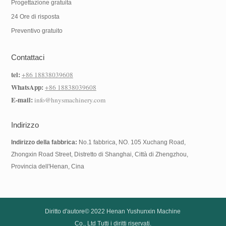
Progettazione gratuita
24 Ore di risposta
Preventivo gratuito
Contattaci
tel:
+86 18838039608
WhatsApp:
+86 18838039608
E-mail:
info@hnysmachinery.com
Indirizzo
Indirizzo della fabbrica:
No.1 fabbrica, NO. 105 Xuchang Road,
Zhongxin Road Street, Distretto di Shanghai, Città di Zhengzhou,
Provincia dell'Henan, Cina
Diritto d'autore© 2022
Henan Yushunxin Machine
Co., Ltd
Tutti i diritti riservati.