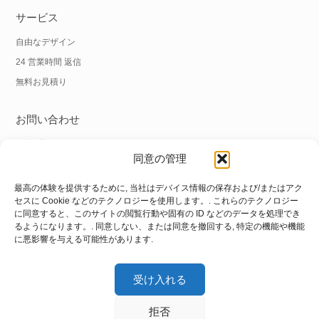
サービス
自由なデザイン
24 営業時間 返信
無料お見積り
お問い合わせ
電話番号:
+86 18838039608
同意の管理
ワッツアップ:
+86 18838039608
Eメール:
info@hnysmachinery.com
最高の体験を提供するために, 当社はデバイス情報の保存および/またはアク
セスに Cookie などのテクノロジーを使用します。. これらのテクノロジー
に同意すると、このサイトの閲覧行動や固有の ID などのデータを処理でき
住所
るようになります。. 同意しない、または同意を撤回する, 特定の機能や機能
に悪影響を与える可能性があります.
工場住所:
No.1工場, いいえ. 105 Xuchang Road, Zhongxin Road Street,
上海地区, Zhengzhou City, 河南省, 中国
受け入れる
拒否