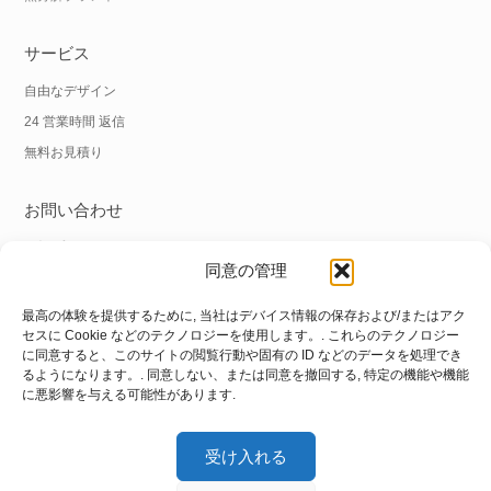
サービス
自由なデザイン
24 営業時間 返信
無料お見積り
お問い合わせ
電話番号:
+86 18838039608
同意の管理
ワッツアップ:
+86 18838039608
Eメール:
info@hnysmachinery.com
最高の体験を提供するために, 当社はデバイス情報の保存および/またはアク
セスに Cookie などのテクノロジーを使用します。. これらのテクノロジー
に同意すると、このサイトの閲覧行動や固有の ID などのデータを処理でき
住所
るようになります。. 同意しない、または同意を撤回する, 特定の機能や機能
に悪影響を与える可能性があります.
工場住所:
No.1工場, いいえ. 105 Xuchang Road, Zhongxin Road Street,
上海地区, Zhengzhou City, 河南省, 中国
受け入れる