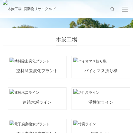
木炭工場
塗料除去炭化プラント
バイオマス折り機
連続木炭ライン
活性炭ライン