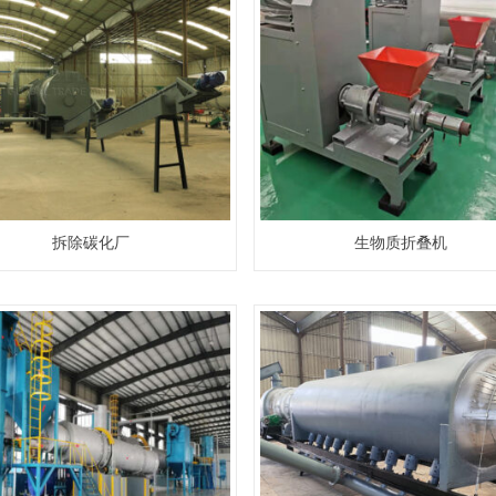
拆除碳化厂
生物质折叠机