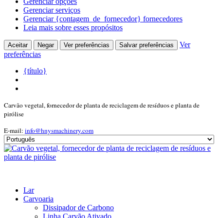
Gerenciar opções
Gerenciar serviços
Gerenciar {contagem_de_fornecedor} fornecedores
Leia mais sobre esses propósitos
Ver
Aceitar
Negar
Ver preferências
Salvar preferências
preferências
{título}
Carvão vegetal, fornecedor de planta de reciclagem de resíduos e planta de
pirólise
E-mail:
info@hnysmachinery.com
Lar
Carvoaria
Dissipador de Carbono
Linha Carvão Ativado