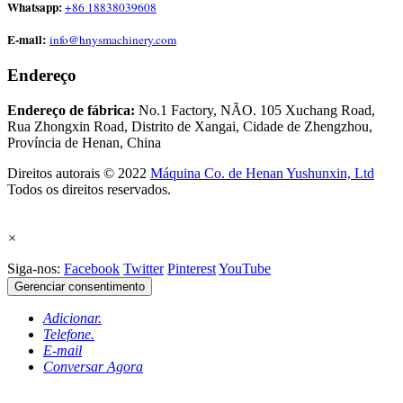
Whatsapp:
+86 18838039608
E-mail:
info@hnysmachinery.com
Endereço
Endereço de fábrica:
No.1 Factory, NÃO. 105 Xuchang Road,
Rua Zhongxin Road, Distrito de Xangai, Cidade de Zhengzhou,
Província de Henan, China
Direitos autorais © 2022
Máquina Co. de Henan Yushunxin, Ltd
Todos os direitos reservados.
×
Siga-nos:
Facebook
Twitter
Pinterest
YouTube
Gerenciar consentimento
Adicionar.
Telefone.
E-mail
Conversar Agora