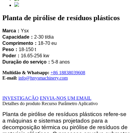
Planta de pirólise de resíduos plásticos
Marca：
Ysx
Capacidade：
2
-30 t/dia
Comprimento：
18-70
eu
Peso：
18-150 t
Poder：
16.65-256
kw
Duração do serviço：
5-8 anos
Multidão & Whatsapp:
+86 18838039608
E-mail:
info@hnysmachinery.com
INVESTIGAÇÃO
ENVIA-NOS UM EMAIL
Detalhes do produto
Recurso
Parâmetro
Aplicativo
Planta de pirólise de resíduos plásticos refere-se
a máquinas e sistemas projetados para a
decomposição térmica ou pirólise de resíduos de