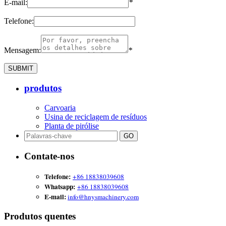
E-mail:
*
Telefone:
Mensagem:
*
produtos
Carvoaria
Usina de reciclagem de resíduos
Planta de pirólise
Contate-nos
Telefone:
+86 18838039608
Whatsapp:
+86 18838039608
E-mail:
info@hnysmachinery.com
Produtos quentes