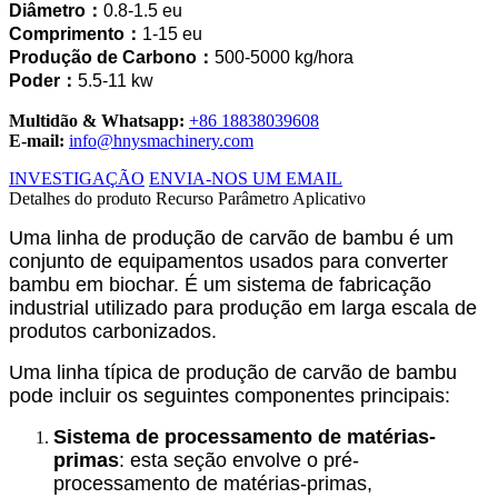
Diâmetro：
0.8
-1.5 eu
Comprimento：
1-15
eu
Produção de Carbono：
500-5000
kg/hora
Poder：
5.5-11
kw
Multidão & Whatsapp:
+86 18838039608
E-mail:
info@hnysmachinery.com
INVESTIGAÇÃO
ENVIA-NOS UM EMAIL
Detalhes do produto
Recurso
Parâmetro
Aplicativo
Uma linha de produção de carvão de bambu é um
conjunto de equipamentos usados ​​para converter
bambu em biochar. É um sistema de fabricação
industrial utilizado para produção em larga escala de
produtos carbonizados.
Uma linha típica de produção de carvão de bambu
pode incluir os seguintes componentes principais:
Sistema de processamento de matérias-
primas
: esta seção envolve o pré-
processamento de matérias-primas,