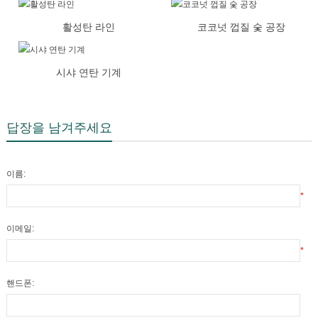
활성탄 라인
코코넛 껍질 숯 공장
시샤 연탄 기계
답장을 남겨주세요
이름:
*
이메일:
*
핸드폰: