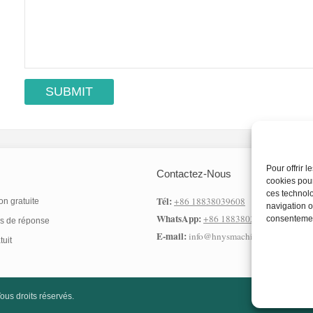
Pour offrir 
Contactez-Nous
cookies pour
ces technolo
Tél:
+86 18838039608
n gratuite
navigation o
WhatsApp:
+86 18838039608
consentement
s de réponse
E-mail:
info@hnysmachinery.com
tuit
ous droits réservés.