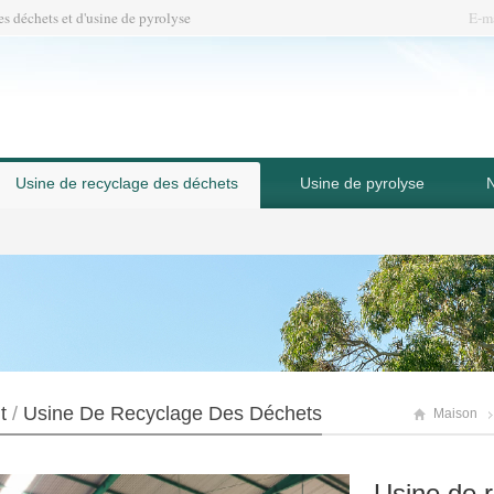
es déchets et d'usine de pyrolyse
E-m
Usine de recyclage des déchets
Usine de pyrolyse
N
t
/
Usine De Recyclage Des Déchets
Maison
Usine de r