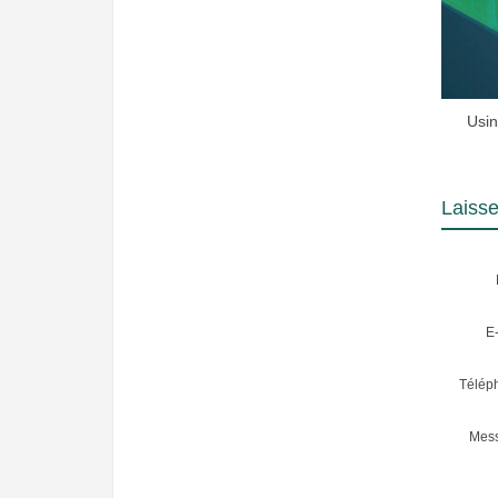
Usin
Laiss
E-
Télép
Mes