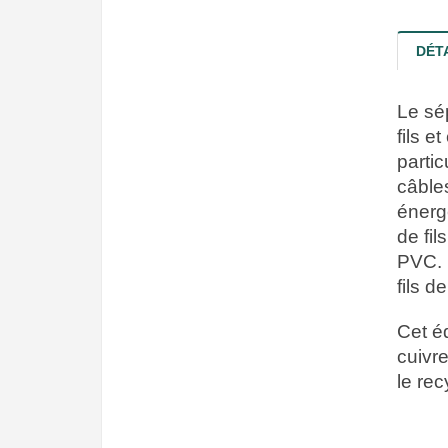
DÉT
Le sé
fils e
partic
câble
énergé
de fil
PVC. I
fils d
Cet é
cuivr
le rec