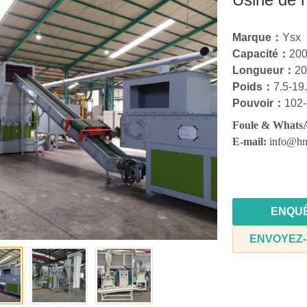
Marque：
Ysx
Capacité：
20
Longueur：
20
Poids：
7.5-19.
Pouvoir：
102
Foule & Whats
E-mail:
info@hn
ENQU
ENVOYEZ-