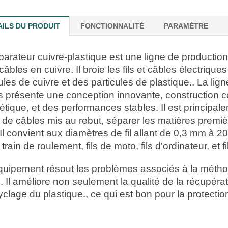
AILS DU PRODUIT
FONCTIONNALITÉ
PARAMÈTRE
parateur cuivre-plastique est une ligne de productio
t câbles en cuivre. Il broie les fils et câbles électriq
ules de cuivre et des particules de plastique.. La li
s présente une conception innovante, constructio
tique, et des performances stables. Il est principale
s de câbles mis au rebut, séparer les matières premiè
l convient aux diamètres de fil allant de 0,3 mm à 20
e train de roulement, fils de moto, fils d'ordinateur, e
quipement résout les problèmes associés à la métho
e. Il améliore non seulement la qualité de la récupér
yclage du plastique., ce qui est bon pour la protecti