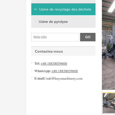
Usine de recyclage des déchets
Usine de pyrolyse
Contactez-nous
Tél:
+86 18838039608
WhatsApp:
+86 18838039608
E-mail:
info@hnysmachinery.com