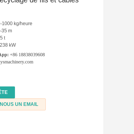
0
-1000 kg/heure
-35
m
5 t
-238
kW
App:
+86 18838039608
ysmachinery.com
ÊTE
NOUS UN EMAIL