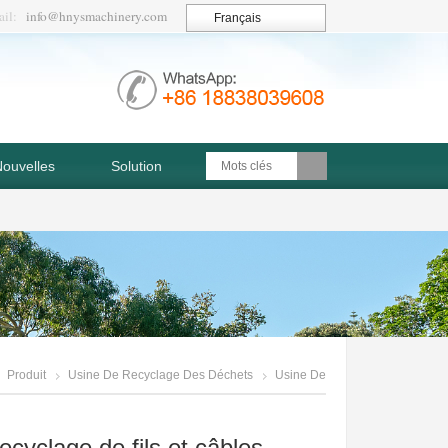
ail:
info@hnysmachinery.com
Français
ouvelles
Solution
Produit
Usine De Recyclage Des Déchets
Usine De
Recyclage De Fils Et Câbles
ecyclage de fils et câbles