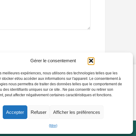
Gérer le consentement
les meilleures expériences, nous utilisons des technologies telles que les
Adresse
 stocker et/ou accéder aux informations sur l'appareil. Le consentement à
gies nous permettra de traiter des données telles que le comportement de
Adresse d'usine:
N ° 1 usine, NON. 105
u des identifiants uniques sur ce site.. Ne pas consentir ou retirer son
Route Xuchang, Zhongxin Road Street, District
, peut affecter négativement certaines caractéristiques et fonctions.
de Shanghai, Ville de Zhengzhou, Province du
Henan, Chine
Accepter
Refuser
Afficher les préférences
{titre}
Suivez-nous: