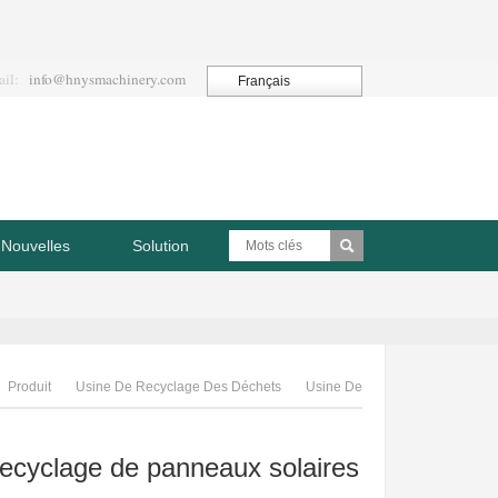
ail:
info@hnysmachinery.com
Français
Nouvelles
Solution
Produit
Usine De Recyclage Des Déchets
Usine De
Recyclage De Panneaux Solaires
recyclage de panneaux solaires