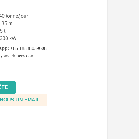
40 tonne/jour
-35
m
5 t
-238
kW
App:
+86 18838039608
ysmachinery.com
ÊTE
NOUS UN EMAIL