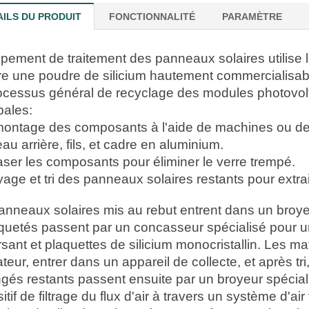
AILS DU PRODUIT
FONCTIONNALITÉ
PARAMÈTRE
ipement de traitement des panneaux solaires utilise 
ire une poudre de silicium hautement commercialisable
ocessus général de recyclage des modules photovolt
pales:
ontage des composants à l'aide de machines ou de t
u arrière, fils, et cadre en aluminium.
aser les composants pour éliminer le verre trempé.
age et tri des panneaux solaires restants pour extrai
anneaux solaires mis au rebut entrent dans un broyeu
quetés passent par un concasseur spécialisé pour un
sant et plaquettes de silicium monocristallin. Les m
ateur, entrer dans un appareil de collecte, et après tr
gés restants passent ensuite par un broyeur spéciali
itif de filtrage du flux d'air à travers un système d'