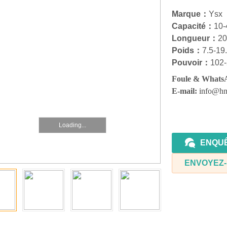
Marque：
Ysx
Capacité：
10
-
Longueur：
20
Poids：
7.5-19.
Pouvoir：
102
Foule & Whats
E-mail:
info@hn
Loading...
ENQU
ENVOYEZ-