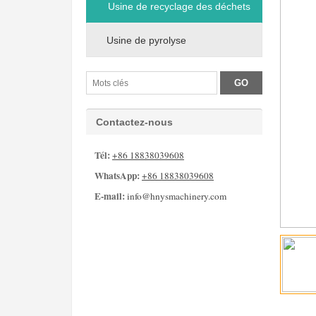
Usine de recyclage des déchets
Usine de pyrolyse
Contactez-nous
Tél:
+86 18838039608
WhatsApp:
+86 18838039608
E-mail:
info@hnysmachinery.com