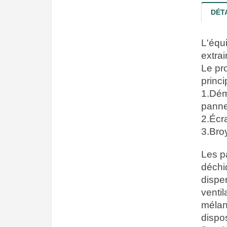
DÉT
L'équ
extra
Le pr
princi
1.Dém
pannea
2.Écr
3.Broy
Les p
déchi
disper
ventil
mélan
dispos