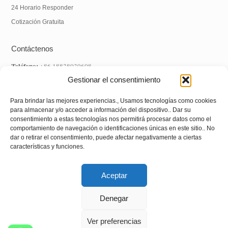
24 Horario Responder
Cotización Gratuita
Contáctenos
Teléfono:
+86 18838039608
WhatsApp:
+86 18838039608
Gestionar el consentimiento
Correo electrónico:
info@hnysmachinery.com
Para brindar las mejores experiencias., Usamos tecnologías como cookies
para almacenar y/o acceder a información del dispositivo.. Dar su
DIRECCIÓN
consentimiento a estas tecnologías nos permitirá procesar datos como el
comportamiento de navegación o identificaciones únicas en este sitio.. No
Dirección de fábrica:
No.1 Fábrica, NO. 105 Camino de Xuchang,
dar o retirar el consentimiento, puede afectar negativamente a ciertas
características y funciones.
Zhongxin Road Street, Distrito de Shanghai, Ciudad de Zhengzhou,
Provincia de Henán, Porcelana
Aceptar
Denegar
Derechos de autor © 2022
Máquina Co., Ltd de
Henan Yushunxin
Reservados todos los derechos.
Ver preferencias