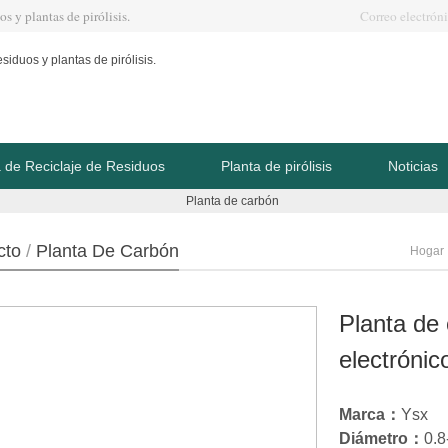
s y plantas de pirólisis.
Correo electrón
a de Reciclaje de Residuos
Planta de pirólisis
Noticias
cto
/
Planta De Carbón
Hogar
Planta de
electrónic
Marca：
Ysx
Diámetro：
0.8