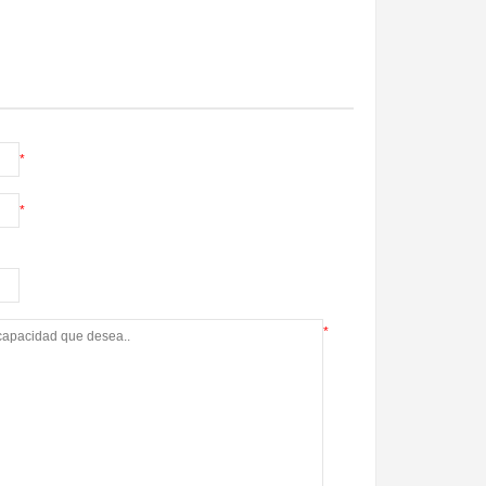
*
*
*