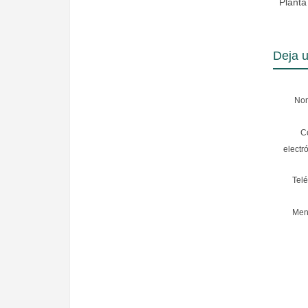
Planta
Deja 
No
C
electr
Telé
Men