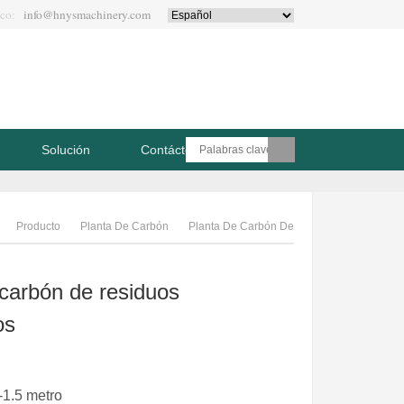
ico:
info@hnysmachinery.com
Solución
Contáctenos
Producto
Planta De Carbón
Planta De Carbón De
Residuos Electrónicos
 carbón de residuos
os
-1.5 metro