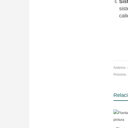
Sis
sis
cali
Anterio
Próxim
Relac