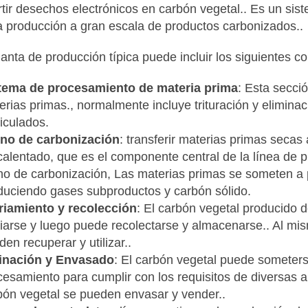
tir desechos electrónicos en carbón vegetal.. Es un siste
a producción a gran escala de productos carbonizados..
anta de producción típica puede incluir los siguientes 
tema de procesamiento de materia prima
: Esta secci
erias primas., normalmente incluye trituración y elimina
ticulados.
no de carbonización
: transferir materias primas secas
calentado, que es el componente central de la línea de p
no de carbonización, Las materias primas se someten a pi
duciendo gases subproductos y carbón sólido.
riamiento y recolección
: El carbón vegetal producido 
riarse y luego puede recolectarse y almacenarse.. Al mi
en recuperar y utilizar..
inación y Envasado
: El carbón vegetal puede someter
cesamiento para cumplir con los requisitos de diversas a
bón vegetal se pueden envasar y vender..