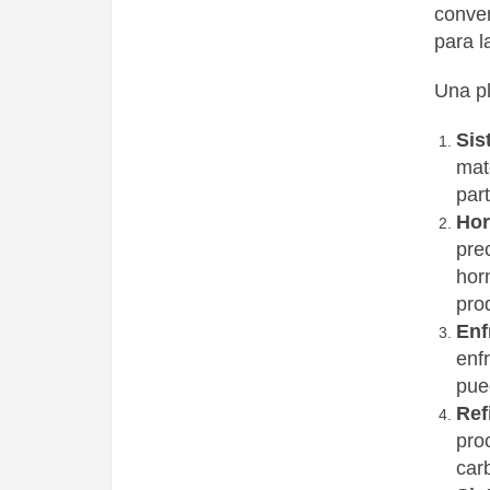
conver
para l
Una pl
Sis
mat
par
Hor
pre
hor
pro
Enf
enf
pued
Ref
pro
car