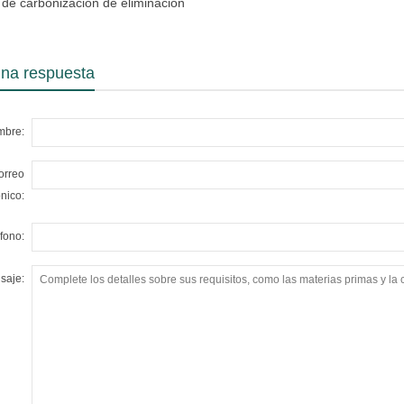
 de carbonización de eliminación
de pintura
una respuesta
mbre:
orreo
ónico:
fono:
saje: