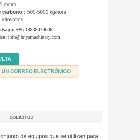
15
metro
e carbono：
500-5000
kg/hora
1
kilovatios
atsapp:
+86 18838039608
ico:
info@hnysmachinery.com
ULTA
 UN CORREO ELECTRÓNICO
SOLICITUD
conjunto de equipos que se utilizan para