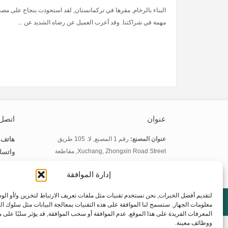
البناء بالرخام, مقرها في تركمانستان, لقد استحوذت بنجاح على مصن
مهمة في شراكتنا. وقد أعرب العميل عن رضاه الشديد عن ...
عنوان
اتصل 
هاتف:
عنوان المصنع:
رقم 1 المصنع, لا. 105 طريق
واتسا
Xuchang, Zhongxin Road Street, مقاطعة
بريد إ
شنغهاي, مدينة تشنغتشو, مقاطعة خنان, الصين
إدارة الموافقة
لتقديم أفضل الخبرات, نحن نستخدم تقنيات مثل ملفات تعريف الارتباط لتخزين و/أو الو
تابعنا:
معلومات الجهاز. ستسمح لنا الموافقة على هذه التقنيات بمعالجة البيانات مثل سلوك ال
المعرفات الفريدة على هذا الموقع. عدم الموافقة أو سحب الموافقة, قد يؤثر سلبًا على 
ووظائف معينة.