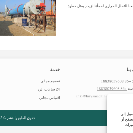
عنا للتحلل الحراري لحمأة الزيت, يمثل خطوة
بنا
خدمة
+86 18838039608
تصميم مجاني
ب:
+86 18838039608
24 ساعات الرد
لكتروني:
info@hnysmachinery.com
اقتباس مجاني
صول إلى
حقوق الطبع والنشر © 2022
تصفح أو
ميزات