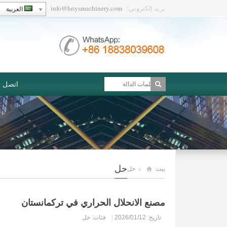
بريد إلكتروني:
info@hnysmachinery.com
العربية
اتصل بن
حل
بيت
حل
مصنع الانحلال الحراري في تركمانستان
تاريخ: 2026/01/12
|
فئات:
حل