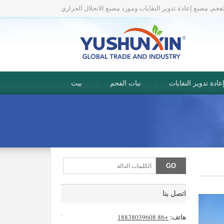
لفحم, مصنع إعادة تدوير النفايات ومورد مصنع الانحلال الحراري
ادة تدوير النفايات
نبات الفحم
بيت
اتصل بنا
هاتف:
+86 18838039608