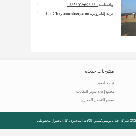
واتساب:
+86 18838039608
بريد إلكتروني:
info@hnysmachinery.com
منتوجات جديدة
نبات الفحم
مصنع إعادة تدوير النفايات
مصنع الانحلال الحراري
شركة خنان يوشونكسين للآلات المحدودة
كل الحقوق محفوظة.