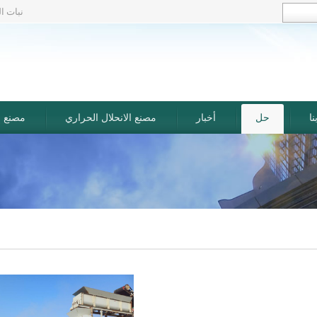
نبات ا
ا
حل
أخبار
مصنع الانحلال الحراري
مصنع إع