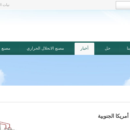
نبات ا
ا
حل
أخبار
مصنع الانحلال الحراري
مصنع إع
مريكا الجنوبية